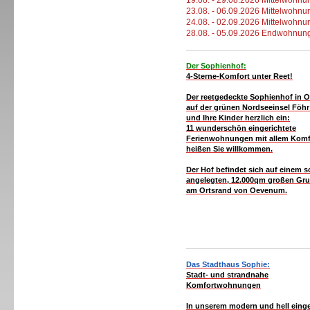
19.08. - 29.08.2026 Mittelwohnun
23.08. - 06.09.2026 Mittelwohnun
24.08. - 02.09.2026 Mittelwohnun
28.08. - 05.09.2026 Endwohnung
Der Sophienhof:
4-Sterne-Komfort unter Reet!
Der
reetgedeckte
Sophienhof
in
O
auf der grünen Nordseeinsel Föhr 
und Ihre Kinder herzlich ein:
11
wunderschön eingerichtete
Ferienwohnungen mit allem Komf
heißen Sie willkommen.
Der Hof befindet sich auf einem 
angelegten, 12.000qm großen Gr
am Ortsrand von Oevenum.
Das Stadthaus Sophie:
Stadt- und strandnahe
Komfortwohnungen
In unserem modern und hell einge